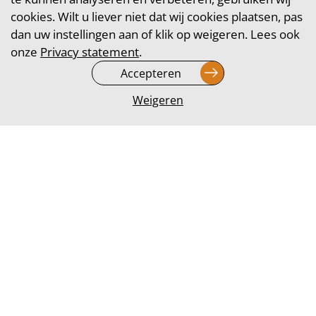
cookies. Wilt u liever niet dat wij cookies plaatsen, pas
dan uw instellingen aan of klik op weigeren. Lees ook
onze
Privacy statement
.
SUCCES CASES
Accepteren
Weigeren
Wij werven, behouden en upgraden donateurs
voor onze klanten. In de afgelopen jaren hebben
we veel opdrachten succesvol voltooid. Op deze
pagina vindt je een overzicht van diverse
succesvolle telemarketing cases die wij voor
goede doelen mochten uitvoeren.
LEES HIERONDER HOE WE ONZE
KLANTEN SUCCESVOL KONDEN
VERBINDEN.