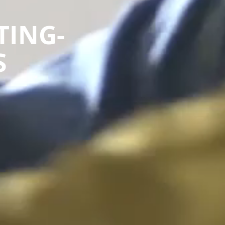
TING-
S