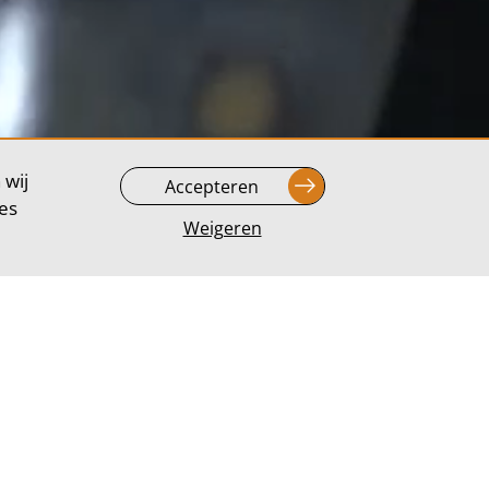
 wij
Accepteren
ees
Weigeren
 ben je namelijk
 om een goed
nateurs te
itwerken van de