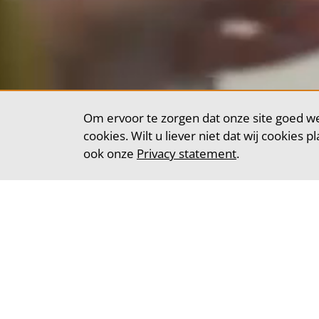
Om ervoor te zorgen dat onze site goed we
cookies. Wilt u liever niet dat wij cookies 
ook onze
Privacy statement
.
Telemar
Socialcall helpt
afhankelijk van 
doordacht plan e
Al meer dan 15 j
inspireren en be