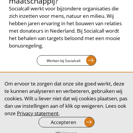
maatschappij?
Socialcall werkt voor bijzondere organisaties die
zich inzetten voor mens, natuur en milieu. Wij
hebben jaren ervaring in het bouwen van relaties
met donateurs in Nederland. Bij Socialcall wordt
het behalen van targets beloond met een mooie
bonusregeling.
Werken bij Socialcall
Om ervoor te zorgen dat onze site goed werkt, deze
Ambassadeurs voor het goede
te kunnen analyseren en verbeteren, gebruiken wij
doel
cookies. Wilt u liever niet dat wij cookies plaatsen, pas
dan uw instellingen aan of klik op weigeren. Lees ook
De kwaliteit van een gesprek wordt voor een
onze
Privacy statement
.
groot deel bepaald door de communicatieve en
Accepteren
commerciële talenten van de fondsenwerver.