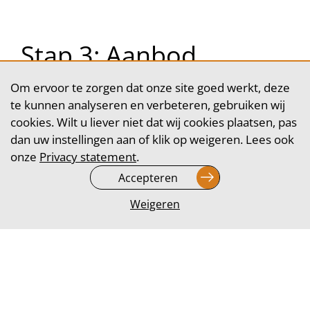
Stap 3: Aanbod
Vervolgens wordt er gevraagd om te doneren of
Om ervoor te zorgen dat onze site goed werkt, deze
de donatie te verhogen. Hier wachten de
te kunnen analyseren en verbeteren, gebruiken wij
callcenter agents altijd rustig op een antwoord.
cookies. Wilt u liever niet dat wij cookies plaatsen, pas
Het is altijd belangrijk om de donateur te
dan uw instellingen aan of klik op weigeren. Lees ook
bedanken.
onze
Privacy statement
.
Accepteren
Stap 4: Afsluiten
Weigeren
Tijdens het afsluiten van het gesprek moet de
overeenkomst herhaald worden, zodat de agent
het gesprek correct kan afsluiten. Dit is ook
cruciaal voor het vertrouwen van de donateur.
Deze moet het gesprek altijd met een positief