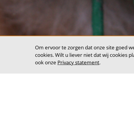
Om ervoor te zorgen dat onze site goed we
cookies. Wilt u liever niet dat wij cookies 
ook onze
Privacy statement
.
Diensten
Socialcall helpt
afhankelijk van 
een professione
Wij hebben jarenl
Socialcall bied