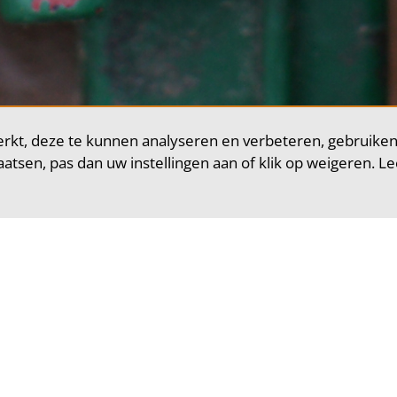
rkt, deze te kunnen analyseren en verbeteren, gebruiken
plaatsen, pas dan uw instellingen aan of klik op weigeren. L
 van Socialcall
 goede doelen aan meer en betere donateurs. Als goed doel
donaties. Een succesvolle campagne vraagt om een goed d
le aanpak.
ange ervaring om bij jouw vraagstelling de juiste dienst a
t de volgende diensten aan: