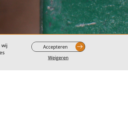
 wij
Accepteren
ees
Weigeren
 ben je namelijk
oordacht plan en
an te bieden.