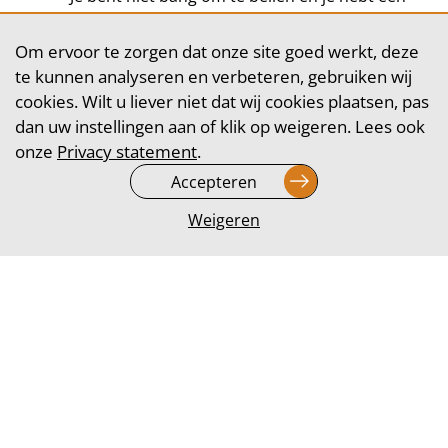
hoorbare glimlach! 😁
Jij weet met een aangenaam gesprek mensen
Om ervoor te zorgen dat onze site goed werkt, deze
te motiveren om (meer) te doneren aan
te kunnen analyseren en verbeteren, gebruiken wij
goede doelen;
cookies. Wilt u liever niet dat wij cookies plaatsen, pas
Je hebt doorzettingsvermogen, geduld en een
dan uw instellingen aan of klik op weigeren. Lees ook
positieve instelling;
onze
Privacy statement
.
Je
hebt
goede
basis
computervaardigheden
,
Accepteren
een
goede
laptop
en
een
werkende
Weigeren
koptelefoon
;
Interesse in goede doelen;
Uitstekende beheersing van de Nederlandse
taal in woord en geschrift.
Je bent communicatief sterk;
Je
staat
open
voor
feedback om de
gesprekken
nóg
beter
te
maken
;
Ervaring in de sales is een pré.
Reageer nu en verdien
wat
bij
of
vul
je