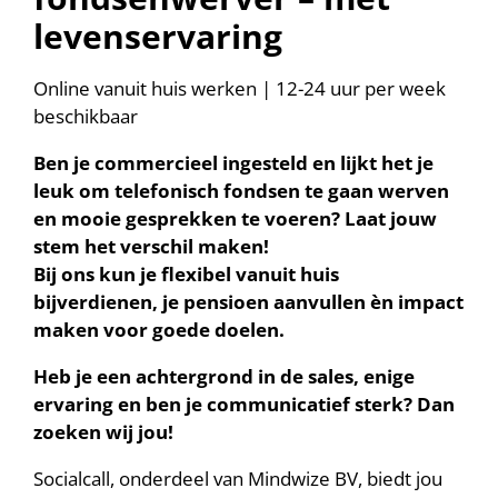
levenservaring
Online vanuit huis werken | 12-24 uur per week
beschikbaar
Ben je
commercieel
ingesteld
en
lijkt
het je
leuk
om
telefonisch
fondsen
te
gaan
werven
en
mooie
gesprekken
te
voeren
? Laat
jouw
stem het
verschil
maken
!
Bij
ons
kun
je
flexibel
vanuit
huis
bijverdienen, je pensioen aanvullen
èn
impact
maken
voor
goede
doelen
.
Heb je een achtergrond in de sales, enige
ervaring en ben je communicatief sterk?
Dan
zoeken wij jou!
Socialcall, onderdeel van Mindwize BV, biedt jou