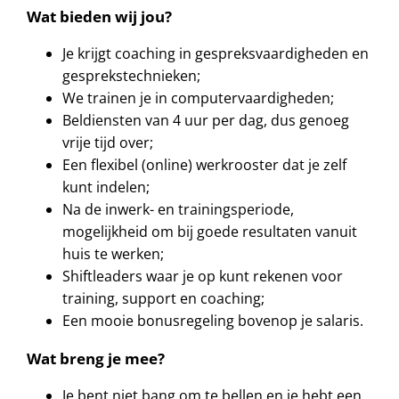
Wat bieden wij jou?
Je krijgt coaching in gespreksvaardigheden en
gesprekstechnieken;
We trainen je in computervaardigheden;
Beldiensten van 4 uur per dag, dus genoeg
vrije tijd over;
Een flexibel (online) werkrooster dat je zelf
kunt indelen;
Na de
inwerk-
en
trainingsperiode
,
mogelijkheid
om
bij
goede
resultaten
vanuit
huis
te
werken
;
Shiftleaders waar je op kunt rekenen voor
training, support en coaching;
Een mooie bonusregeling bovenop je salaris.
Wat breng je mee?
Je bent niet bang om te bellen en je hebt een