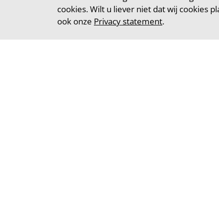
cookies. Wilt u liever niet dat wij cookies 
ook onze
Privacy statement
.
Gelief
Gisteren kregen w
Onze geliefde 
Onze gedachten ga
René was meer da
Wat een lieve 
Bij René kon je a
heel open en eer
Maar vooral ook
René was een e