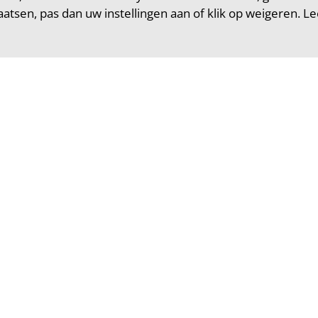
plaatsen, pas dan uw instellingen aan of klik op weigeren. L
de collega René ten Zeldam ov
ij verschrikkelijk nieuws.
collega René ten Zeldam is onverwacht overleden.
an uit naar zijn partner, zijn familie, zijn vrienden en n
n 14 jaar werkzaam bij Socialcall, onderdeel van
Mindwi
man was René.
ltijd terecht voor een goed gesprek. Enthousiast over het l
lijk over was. Over Amsterdam en over zijn geliefde Artis.
 geanimeerde gesprekken over het vak fondsenwerving.
chte vakidioot.