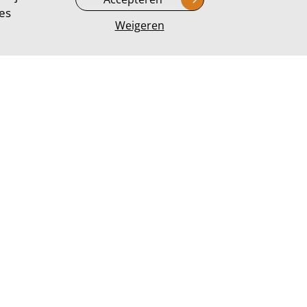
ees
Weigeren
erleden
abestaanden.
ze
.
even – waar hij