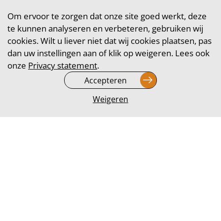
Om ervoor te zorgen dat onze site goed werkt, deze
te kunnen analyseren en verbeteren, gebruiken wij
cookies. Wilt u liever niet dat wij cookies plaatsen, pas
dan uw instellingen aan of klik op weigeren. Lees ook
onze
Privacy statement
.
Accepteren
OOK BELLER
Weigeren
WORDEN?
Vul dan hier het formulier in en we nemen zo snel
mogelijk contact met je op