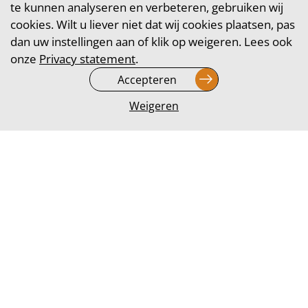
te kunnen analyseren en verbeteren, gebruiken wij
cookies. Wilt u liever niet dat wij cookies plaatsen, pas
dan uw instellingen aan of klik op weigeren. Lees ook
onze
Privacy statement
.
Accepteren
Weigeren
WIL JE OOK BIJ ONS
KOMEN WERKEN?
Vul het formulier in, dan nemen we z.s.m. contact
met je op